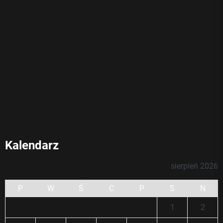
Kalendarz
sierpień 2026
P
W
Ś
C
P
S
N
1
2