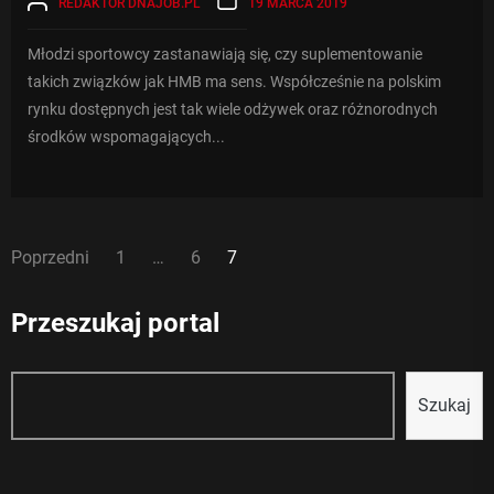
REDAKTOR DNAJOB.PL
19 MARCA 2019
Młodzi sportowcy zastanawiają się, czy suplementowanie
takich związków jak HMB ma sens. Współcześnie na polskim
rynku dostępnych jest tak wiele odżywek oraz różnorodnych
środków wspomagających...
Nawigacja
Poprzedni
1
…
6
7
po
wpisach
Przeszukaj portal
Szukaj
Szukaj