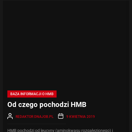
BAZA INFORMACJI O HMB
Od czego pochodzi HMB
REDAKTOR DNAJOB.PL
9 KWIETNIA 2019
HMB pochodzi od leucyny (aminokwasu rozgałęzionego) i