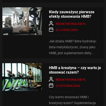
hydroksy-β-metylomaślan, to
związek chemiczny będący
Kiedy zauważysz pierwsze
metyloestrem kwasu...
efekty stosowania HMB?
REDAKTOR DNAJOB.PL
23 LUTEGO 2026
Jak działa HMB? Beta-hydroksy-
beta-metylobutyran, znany jako
HMB, jest suplementem diety
stosowanym głównie w
środowisku sportowym. HMB jest
HMB a kreatyna – czy warto je
pochodną aminokwasu leucyny,...
stosować razem?
REDAKTOR DNAJOB.PL
23 STYCZNIA 2026
Czy warto stosować HMB i
kreatynę razem? Suplementacja