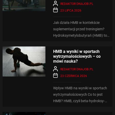
REDAKTOR DNAJOB.PL
23 LIPCA 2026
Jak działa HMB w kontekście
suplementacji przed treningiem?
Hydroksymetylobutyrań (HMB) to
związek, który zdobywa coraz
większą popularność wśród osób
HMB a wyniki w sportach
aktywnych...
wytrzymałościowych – co
mówi nauka?
REDAKTOR DNAJOB.PL
23 CZERWCA 2026
Wpływ HMB na wyniki w sportach
wytrzymałościowych Co to jest
HMB? HMB, czyli beta-hydroksy-
beta-metylobutyran, to związek
chemiczny będący metabolitem