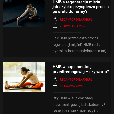
HMB a regeneracja mięśni –
aminokwasu...
jak szybko przyspiesza proces
powrotu do formy?
REDAKTOR DNAJOB.PL
23 KWIETNIA 2026
Jak HMB przyspiesza proces
regeneracji mięśni? HMB (beta-
hydroksy-beta-metylobutaminian)
jest popularnym suplementem diety
stosowanym przez sportowców w
HMB w suplementacji
celu wspierania procesu
przedtreningowej – czy warto?
regeneracji...
REDAKTOR DNAJOB.PL
23 MARCA 2026
Czy HMB w suplementacji
przedtreningowej jest skuteczny?
Co to jest HMB? HMB, czyli β-