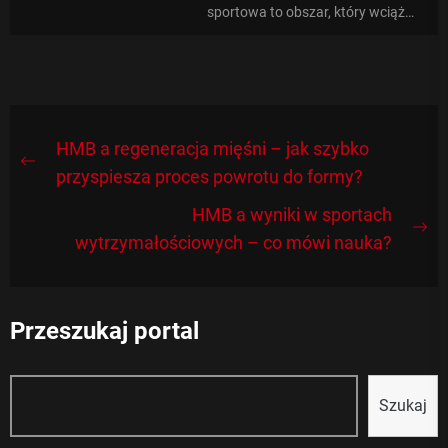
sportowa to obszar, który wciąż
budzi wiele kontrowersji i pytań.
Jednym z...
Nawigacja
HMB a regeneracja mięśni – jak szybko
Previous
wpisu
przyspiesza proces powrotu do formy?
post:
HMB a wyniki w sportach
Ne
wytrzymałościowych – co mówi nauka?
po
Przeszukaj portal
Szukaj
Szukaj