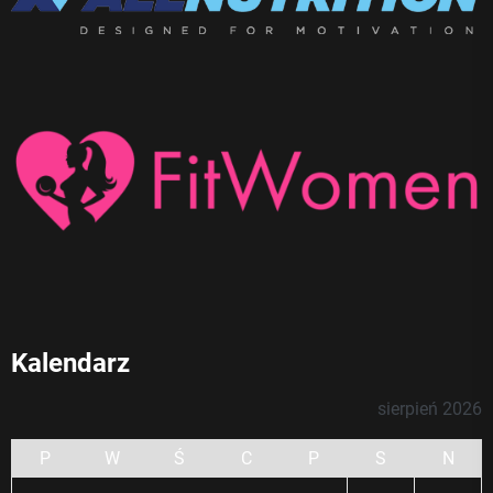
Kalendarz
sierpień 2026
P
W
Ś
C
P
S
N