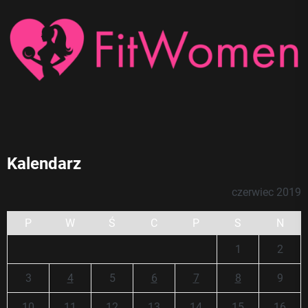
Kalendarz
czerwiec 2019
P
W
Ś
C
P
S
N
1
2
3
4
5
6
7
8
9
10
11
12
13
14
15
16