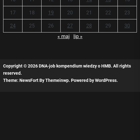
17
18
19
20
21
22
23
24
25
26
27
28
29
30
« maj
lip »
Copyright © 2026
DNA-job kompendium wiedzy o HMB.
All rights
reserved.
Theme: NewsFort By
Themeinwp.
Powered by
WordPress.