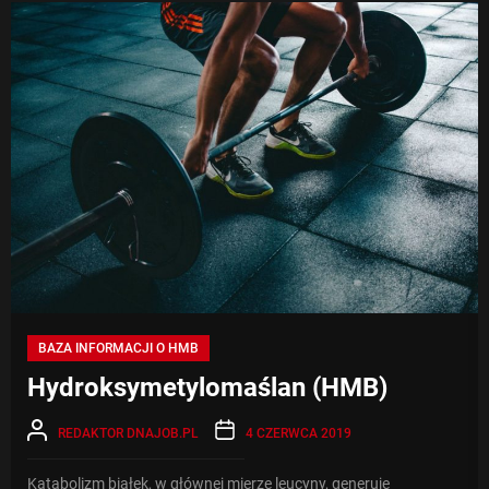
HM
BAZA INFORMACJI O HMB
Hydroksymetylomaślan (HMB)
REDAKTOR DNAJOB.PL
4 CZERWCA 2019
Katabolizm białek, w głównej mierze leucyny, generuje