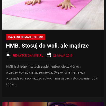
BAZA INFORMACJI O HMB
HMB. Stosuj do woli, ale mądrze
REDAKTOR DNAJOB.PL
23 MAJA 2019
HMB jest jednym z tych suplementów diety, których
przedawkować się raczej nie da. Oczywiście nie należy
przesadzać, a po każdych dwóch miesiącach stosowania robić
sobie...