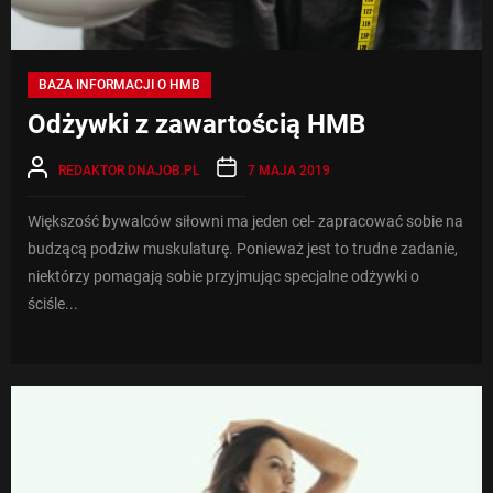
BAZA INFORMACJI O HMB
Odżywki z zawartością HMB
REDAKTOR DNAJOB.PL
7 MAJA 2019
Większość bywalców siłowni ma jeden cel- zapracować sobie na
budzącą podziw muskulaturę. Ponieważ jest to trudne zadanie,
niektórzy pomagają sobie przyjmując specjalne odżywki o
ściśle...