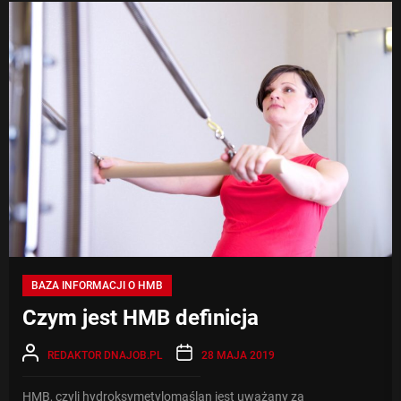
HM
BAZA INFORMACJI O HMB
Czym jest HMB definicja
REDAKTOR DNAJOB.PL
28 MAJA 2019
HMB, czyli hydroksymetylomaślan jest uważany za