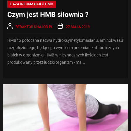
BAZA INFORMACJI O HMB
Czym jest HMB siłownia ?
REDAKTOR DNAJOB.PL
27 MAJA 2019
HMB to potoczna nazwa hydroksymetylomaślanu, aminokwasu
rozgałęzionego, będącego wynikiem przemian katabolicznych
białek w organizmie. HMB w nieznacznych ilościach jest
produkowany przez ludzki organizm - ma...