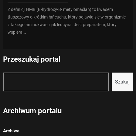
Z definicji HMB (B-hydroxy-B- metylomaślan) to kwasem
tłuszczowy o krótkim łańcuchu, który pojawia się w organizmie
z takiego aminokwasu jak leucyna. Jest preparatem, który
wspiera...
Przeszukaj portal
Szukaj
Szukaj
Archiwum portalu
Archiwa