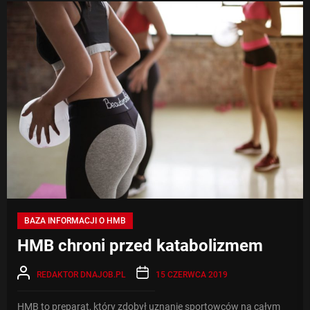
HM
BAZA INFORMACJI O HMB
HMB chroni przed katabolizmem
REDAKTOR DNAJOB.PL
15 CZERWCA 2019
HMB to preparat, który zdobył uznanie sportowców na całym